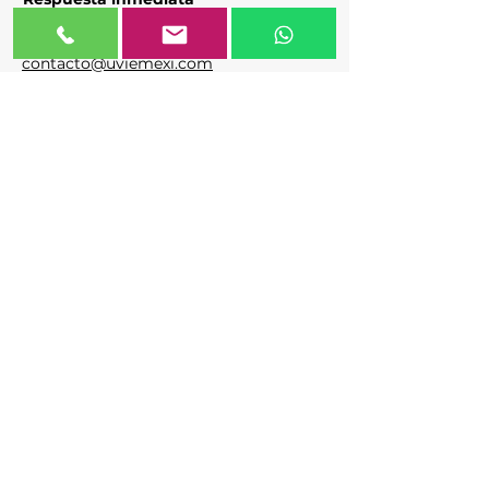
55 31 93 66 88
contacto@uviemexi.com
COTIZA TU UVIE
WHATSAPP
Política de privacidad
© 2023 - 24 Creado por
Mediatika
con
Wix.com