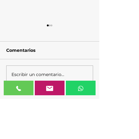
Comentarios
¿Qué es una U
¿Qué verifica la UVIE?
Escribir un comentario...